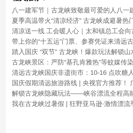
八一建军节｜古龙峡致敬最可爱的人八一
夏季高温带火“清凉经济” 古龙峡成避暑热
的人
清凉送一线 工会暖人心｜太和镇总工会
带上你的“十五运”门票、参赛凭证来清远
清凉慰问
踏入国庆 “双节” 古龙峡！爆款玩法解锁
古龙峡景区：严防“基孔肯雅热”等蚊媒传
清远古龙峡国庆非遗街市：10-16 点吹
安心畅游！
国庆假期清远旅游路线 | 央视官方推荐！
时光
解锁古龙峡隐藏玩法——峡谷漂流全程高
有清远古龙峡景区
我在古龙峡过暑假 | 狂野亚马逊·激情漂
极致的刺激与快乐
验解锁夏日新玩法