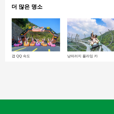
더 많은 명소
갭 QQ 속도
낭떠러지 플라잉 카