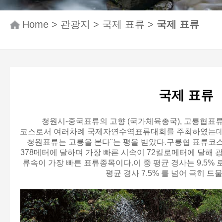
Home
>
관광지
>
국제 표류
>
국제 표류
국제 표류
청원시-중국표류의 고향 (국가체육총국), 고룡협표
코스로서 여러차례 국제자연수역표류대회를 주최하였는데
청원표류는 고룡을 본다"는 평을 받았다.구룡협 표류코스
378메터에 달하며 가장 빠른 시속이 72킬로메터에 달해 
류속이 가장 빠른 표류종목이다.이 중 평균 경사는 9.5%
평균 경사 7.5% 를 넘어 극히 드