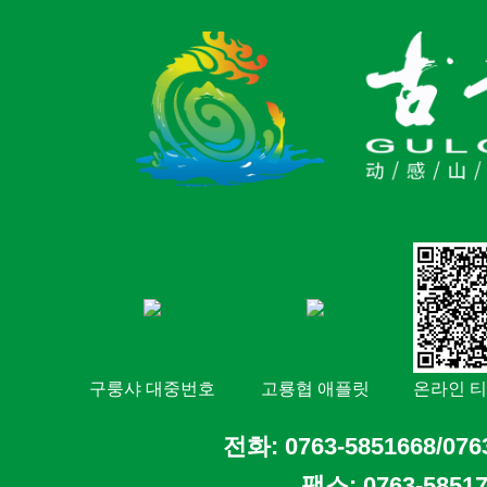
구룽샤 대중번호
고룡협 애플릿
온라인 티
전화: 0763-5851668/076
팩스: 0763-5851