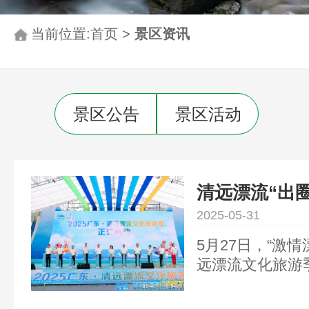
当前位置:
首页
>
景区资讯
景区公告
景区活动
清远漂流“出
+奥运冠军打
2025-05-31
5月27日，“激情
远漂流文化旅游季
漂流公开赛（中
峡景区举办。来