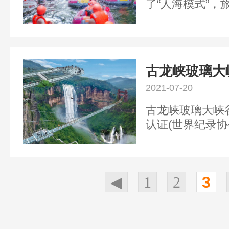
了“人海模式”，
红”景象。据统计
龙峡假期前2天累
次，同比去年增
涌动，游人如织
古龙峡玻璃大
热闹的佳节盛况
2021-07-20
国情怀激荡古龙
世界纪录的古龙
古龙峡玻璃大峡
生面的“歌曲+舞
认证(世界纪录协会W
闪。在海拔53
Associatio
与者们手持鲜艳
昂的歌声，边走
深情厚谊。悠扬
◀
1
2
3
歌曲、精彩绝伦
歌声，交织成一
间回荡，传递着