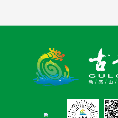
情此景，极大地
情怀，让每个人
热爱与自豪。 
项目 “圈粉”年
板”盛誉的古龙
现万人同漂的热
长假抓住最后的
了刺激的漂流项
丛林飞越等一系
目，同样“圈粉
车，飞跃在峡谷
地形高差急速狂奔
道，让游客在悬
感。一位年轻游
示，古龙峡景区
够深入自然，亲