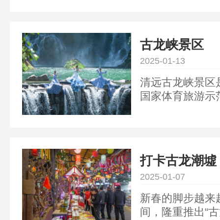
刻。
古龙峡景区
2025-01-13
清远古龙峡景区
国家体育旅游示
家体育总局指定
录认证。 景区
谷，距离广州市
清连高速（许广
打卡古龙潮墟
点。 清远漂流
2025-01-07
开发了六大项目
园、绝代双飞、
新春的脚步越来
河谷。
间，隆重推出“