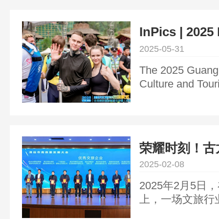
克兰、白俄罗斯
组运动员和漂流
InPics | 2025
赛，为清远“中
Competition 
2025-05-31
国际成色。
The 2025 Guang
Culture and Tou
International Raf
(Qingyuan, China
the Gulong Go
区) in Qingyuan,
荣耀时刻！古
Province.
文旅企业” 
2025-02-08
启新篇
2025年2月5
上，一场文旅行
多文旅企业齐聚