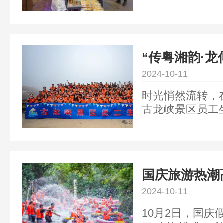
邀你共赴新岁。
“传粤湘韵·龙
古龙峡景区员
2024-10-11
时光悄然流转，在
古龙峡景区员工
日两夜之旅，为
尽的欢乐。
国庆旅游热潮
人潮高峰
2024-10-11
10月2日，国