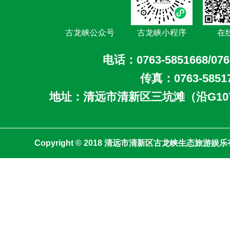
满刺激与趣味的
人的娱乐偏好。
游蔚然成风 节
古龙峡公众号
古龙峡小程序
在
和旅游体验方面
电话：0763-5851668/076
夫。为了高效服
客，古龙峡景区
传真：0763-5851
施了一系列切实
地址：清远市清新区三坑滩（沿G10
些措施旨在确保
客、让路于客、
对停车难的问题
Copyright © 2018 清远市清新区古龙峡生态旅游
峰期的服务能力
下，来往车辆行
展开游玩活动。